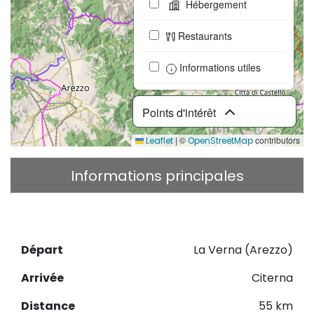
Hébergement
Restaurants
Informations utiles
Points d'intérêt
|
©
contributors
Leaflet
OpenStreetMap
Informations principales
Description
Télécharger le GPX
Départ
La Verna (Arezzo)
Arrivée
Citerna
Distance
55 km