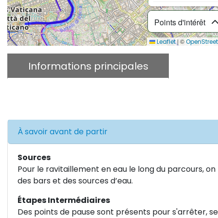
Points d'intérêt
|
©
Leaflet
OpenStree
Informations principales
Descr
Télécharger le GPX
À savoir avant de partir
Sources
Pour le ravitaillement en eau le long du parcours, on
des bars et des sources d’eau.
Étapes Intermédiaires
Des points de pause sont présents pour s'arrêter, se