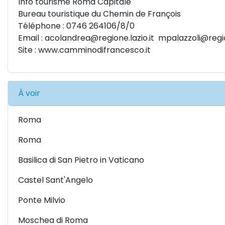
Info tourisme Roma Capitale
Bureau touristique du Chemin de François
Téléphone : 0746 264106/8/0
Email :
acolandrea@regione.lazio.it
mpalazzoli@region
Site :
www.camminodifrancesco.it
À voir
Roma
Roma
Basilica di San Pietro in Vaticano
Castel Sant'Angelo
Ponte Milvio
Moschea di Roma