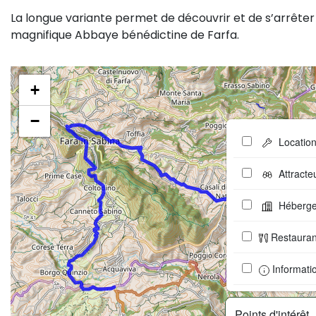
La longue variante permet de découvrir et de s’arrêter
magnifique Abbaye bénédictine de Farfa.
+
−
Locatio
Attracte
Héberg
Restauran
Informatio
Points d'intérêt