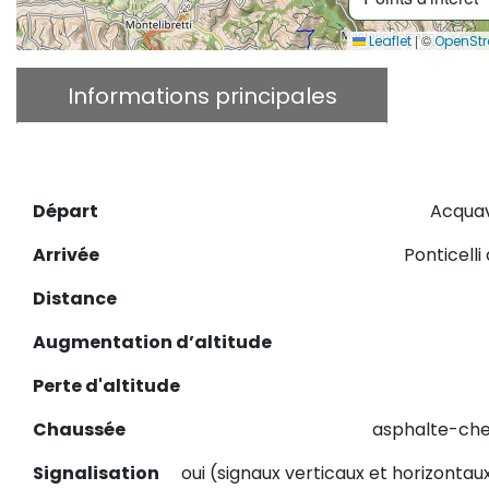
|
©
Leaflet
OpenSt
Informations principales
Desc
Télécharger le GPX
Départ
Acquav
Arrivée
Ponticelli
Distance
Augmentation d’altitude
Perte d'altitude
Chaussée
asphalte-che
Signalisation
oui (signaux verticaux et horizontau