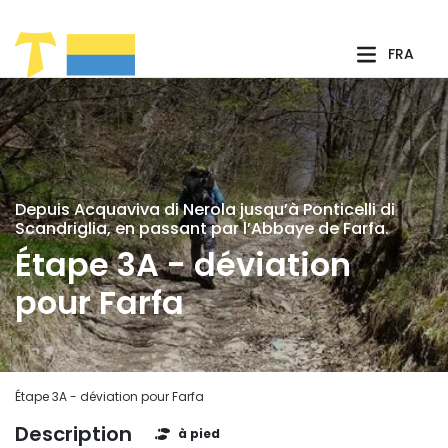
Saut au contenu principal
FRA
Depuis Acquaviva di Nerola jusqu’à Ponticelli di
Scandriglia, en passant par l’Abbaye de Farfa.
Étape 3A - déviation
pour Farfa
Étape 3A - déviation pour Farfa
Description
à pied