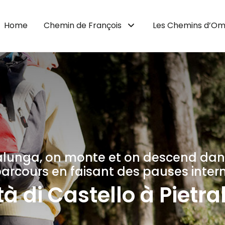
Home
Chemin de François
Les Chemins d’Om
tralunga, on monte et on descend dans
e parcours en faisant des pauses inter
tà di Castello à Pietr