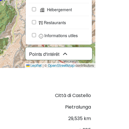
Hébergement
Restaurants
Informations utiles
Points d'intérêt
|
©
contributors
Leaflet
OpenStreetMap
Télécharger le GPX
Città di Castello
Pietralunga
29,535 km