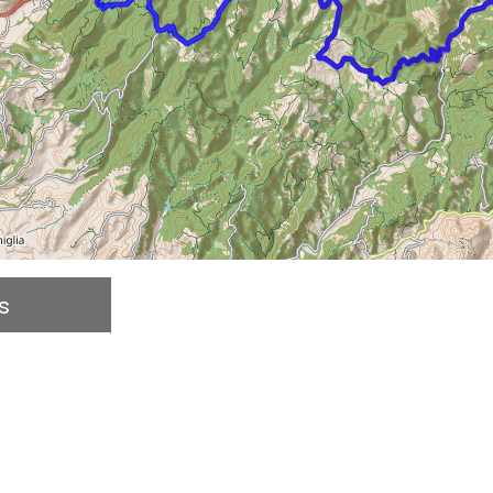
s
Description