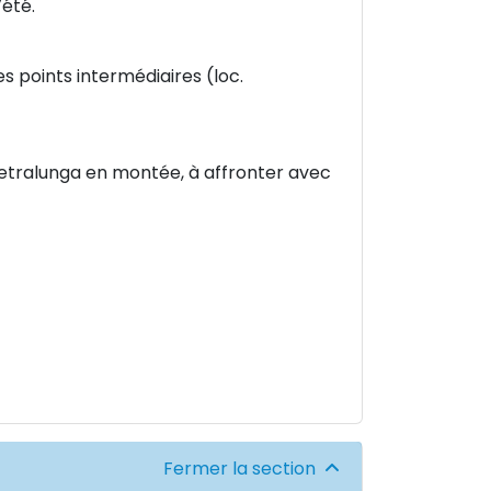
’été.
es points intermédiaires (loc.
etralunga en montée, à affronter avec
Fermer la section