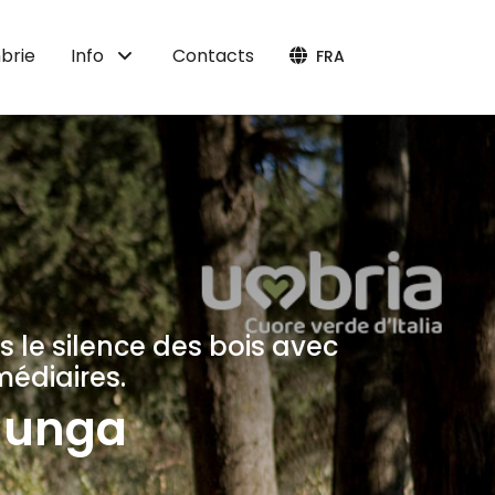
brie
Info
Contacts
FRA
 le silence des bois avec
médiaires.
alunga