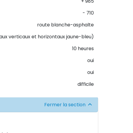
+ 985
- 710
route blanche-asphalte
naux verticaux et horizontaux jaune-bleu)
10 heures
oui
oui
difficile
Fermer la section