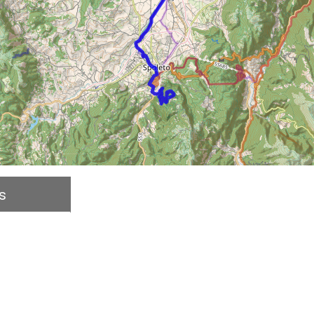
s
Description