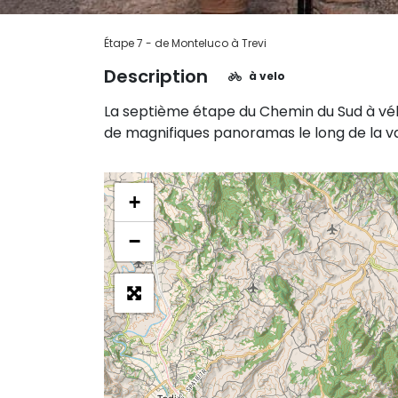
Étape 7 - de Monteluco à Trevi
Description
à velo
La septième étape du Chemin du Sud à vélo 
de magnifiques panoramas le long de la va
+
−