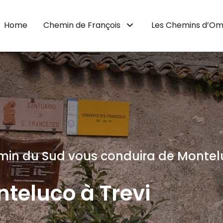
Home
Chemin de François
Les Chemins d’Om
in du Sud vous conduira de Monteluc
nteluco à Trevi