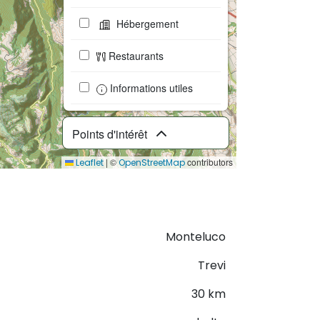
Hébergement
Restaurants
Informations utiles
Points d'intérêt
|
©
contributors
Leaflet
OpenStreetMap
Télécharger le GPX
Monteluco
Trevi
30 km