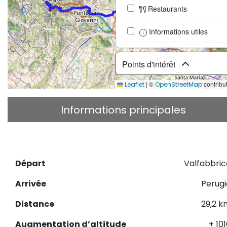
Restaurants
Informations utiles
Points d'intérêt
|
©
contribu
Leaflet
OpenStreetMap
Informations principales
Description
Télécharger le GPX
Départ
Valfabbric
Arrivée
Perugi
Distance
29,2 k
Augmentation d’altitude
+ 10