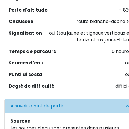
Perte d'altitude
- 83
Chaussée
route blanche-asphalt
Signalisation
oui (tau jaune et signaux verticaux 
horizontaux jaune-bleu
Temps de parcours
10 heure
Sources d’eau
o
Punti di sosta
o
Degré de difficulté
diffici
À savoir avant de partir
Sources
Les sources d’eau sont présentes dans plusieurs