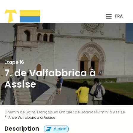
Saut au contenu principal
FRA
Étape 16
7. de Valfabbrica à
Assise
Chemin de Saint-François en Ombrie : de Florence/Rimini à Assise
7. de Valfabbrica à Assise
Description
à pied