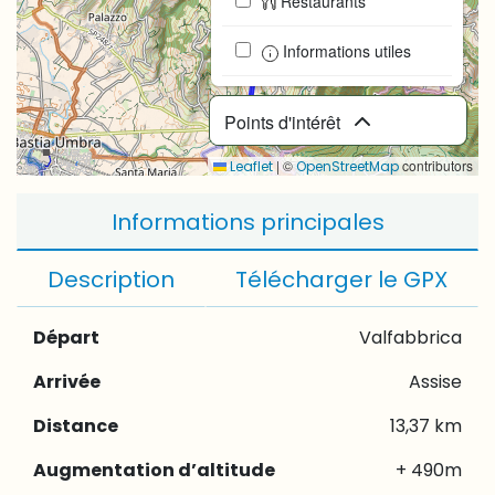
Restaurants
Informations utiles
Points d'intérêt
|
©
contributors
Leaflet
OpenStreetMap
Informations principales
Description
Télécharger le GPX
Départ
Valfabbrica
Arrivée
Assise
Distance
13,37 km
Augmentation d’altitude
+ 490m