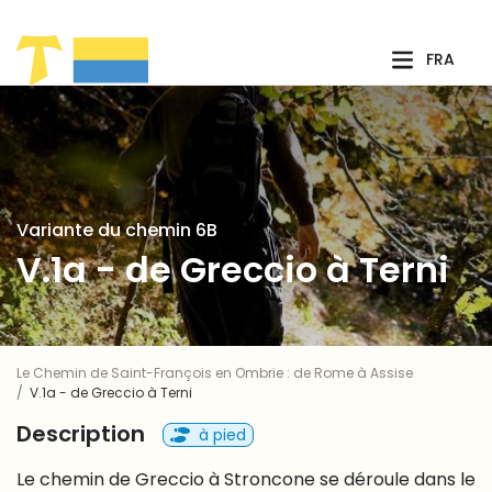
Saut au contenu principal
FRA
Variante du chemin 6B
V.1a - de Greccio à Terni
Le Chemin de Saint-François en Ombrie : de Rome à Assise
V.1a - de Greccio à Terni
Description
à pied
Le chemin de Greccio à Stroncone se déroule dans le