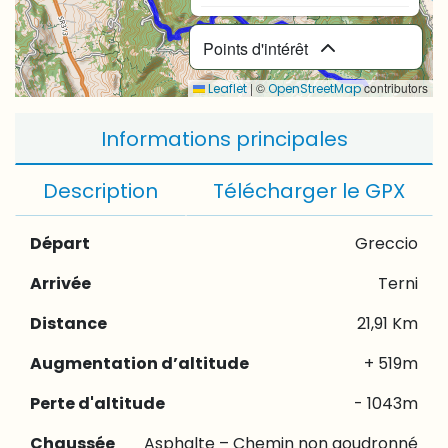
Points d'intérêt
|
©
contributors
Leaflet
OpenStreetMap
Informations principales
Description
Télécharger le GPX
Départ
Greccio
Arrivée
Terni
Distance
21,91 Km
Augmentation d’altitude
+ 519m
Perte d'altitude
- 1043m
Chaussée
Asphalte – Chemin non goudronné