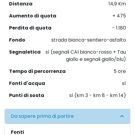
Distanza
14,9 Km
Aumento di quota
+ 475
Perdita di quota
- 1.180
Fondo
strada bianca-sentiero-asfalto
Segnaletica
sì (segnali CAI bianco-rosso + Tau
giallo e segnali giallo/blu)
Tempo di percorrenza
5 ore
Fonti d'acqua
sì
Punti di sosta
sì (km 3 - km 8 - km 14)
Da sapere prima di partire
Fonti