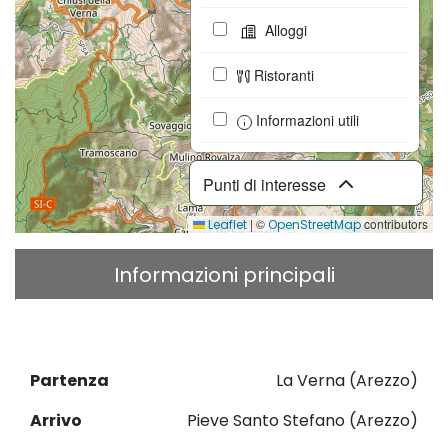
Alloggi
Ristoranti
Informazioni utili
Punti di interesse
|
©
contributors
Leaflet
OpenStreetMap
Informazioni principali
Descrizione
Download GPX
Partenza
La Verna (Arezzo)
Arrivo
Pieve Santo Stefano (Arezzo)