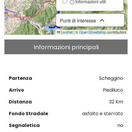
Informazioni utili
Punti di interesse
|
©
contributors
Leaflet
OpenStreetMap
Informazioni principali
Descrizione
Download GPX
Partenza
Scheggino
Arrivo
Piediluco
Distanza
32 Km
Fondo Stradale
asfalto e sterrato
Segnaletica
no