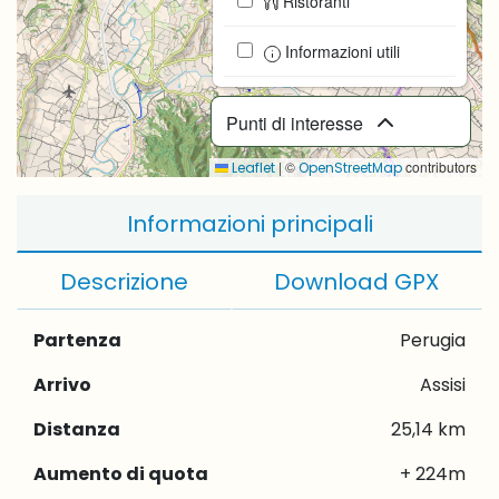
Ristoranti
Informazioni utili
Punti di interesse
|
©
contributors
Leaflet
OpenStreetMap
Informazioni principali
Descrizione
Download GPX
Partenza
Perugia
Arrivo
Assisi
Distanza
25,14 km
Aumento di quota
+ 224m