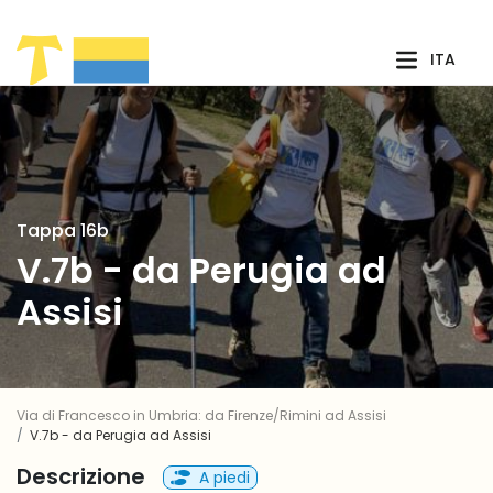
Skip to Main Content
ITA
Tappa 16b
V.7b - da Perugia ad
Assisi
Via di Francesco in Umbria: da Firenze/Rimini ad Assisi
V.7b - da Perugia ad Assisi
Descrizione
A piedi