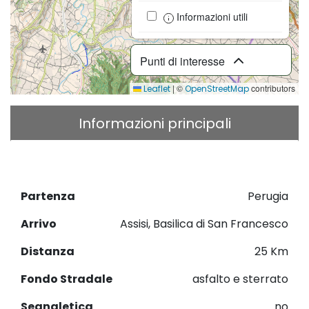
Informazioni utili
Punti di interesse
|
©
contributors
Leaflet
OpenStreetMap
Informazioni principali
Descrizione
Download GPX
Partenza
Perugia
Arrivo
Assisi, Basilica di San Francesco
Distanza
25 Km
Fondo Stradale
asfalto e sterrato
Segnaletica
no