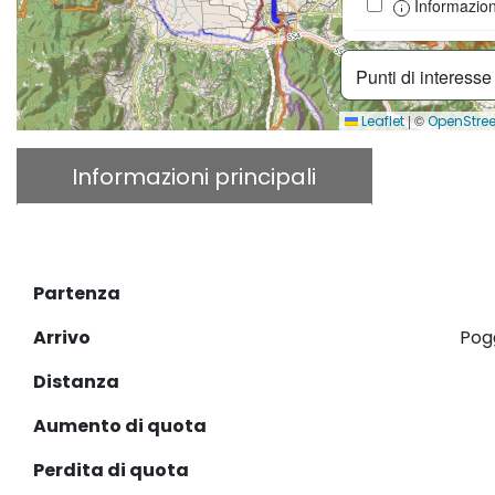
Informazioni
Punti di interess
|
©
Leaflet
OpenStre
Informazioni principali
Descr
Download GPX
Partenza
Arrivo
Pog
Distanza
Aumento di quota
Perdita di quota