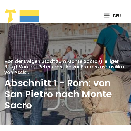
Zum Hauptinhalt springen
DEU
Von der Ewigen Stadt zum Monte Sacro (Heiliger
Berg).Von der Petersbasilika zur Franziskusbasilika
von Assisi.
Abschnitt 1 - Rom: von
San Pietro nach Monte
Sacro