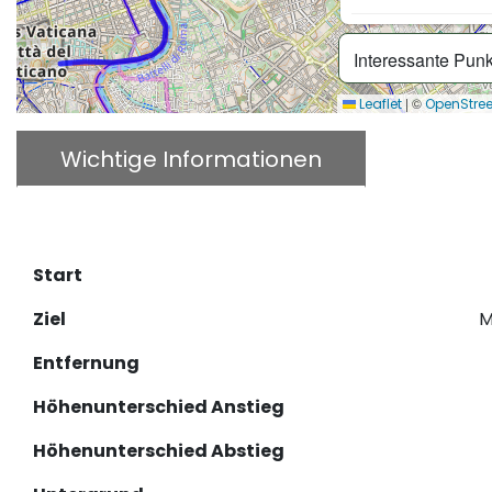
Interessante Pun
|
©
Leaflet
OpenStre
Wichtige Informationen
Beschr
GPX herunterladen
Start
Ziel
M
Entfernung
Höhenunterschied Anstieg
Höhenunterschied Abstieg