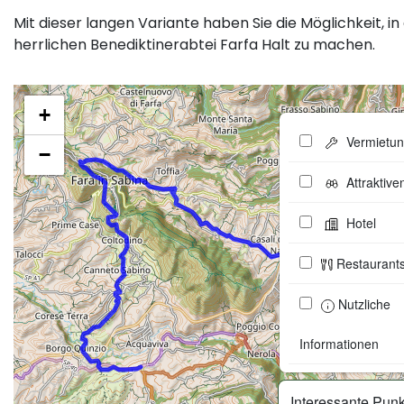
Mit dieser langen Variante haben Sie die Möglichkeit, in
herrlichen Benediktinerabtei Farfa Halt zu machen.
+
Vermietu
−
Attraktive
Hotel
Restaurant
Nutzliche
Informationen
Interessante Pun