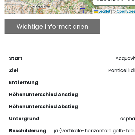
|
©
Leaflet
OpenStre
Wichtige Informationen
Beschr
GPX herunterladen
Start
Acquaviv
Ziel
Ponticelli d
Entfernung
Höhenunterschied Anstieg
Höhenunterschied Abstieg
Untergrund
aspha
Beschilderung
ja (vertikale-horizontale gelb-bla