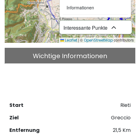
Informationen
Interessante Punkte
|
©
contributors
Leaflet
OpenStreetMap
Wichtige Informationen
Beschreibung
GPX herunterladen
Start
Rieti
Ziel
Greccio
Entfernung
21,5 Km