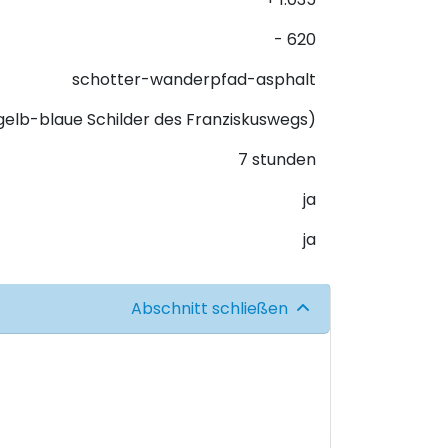
- 620
schotter-wanderpfad-asphalt
(gelb-blaue Schilder des Franziskuswegs)
7 stunden
ja
ja
Abschnitt schließen