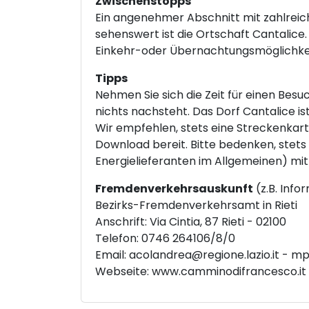
Zwischenstopps
Ein angenehmer Abschnitt mit zahlreic
sehenswert ist die Ortschaft Cantalice.
Einkehr-oder Übernachtungsmöglichkeit
Tipps
Nehmen Sie sich die Zeit für einen Besu
nichts nachsteht. Das Dorf Cantalice ist
Wir empfehlen, stets eine Streckenkar
Download bereit. Bitte bedenken, stets
Energielieferanten im Allgemeinen) mit
Fremdenverkehrsauskunft
(z.B. Info
Bezirks-Fremdenverkehrsamt in Rieti
Anschrift: Via Cintia, 87 Rieti - 02100
Telefon: 0746 264106/8/0
Email:
acolandrea@regione.lazio.it
-
mpa
Webseite:
www.camminodifrancesco.it