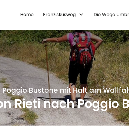
Home
Franziskusweg
Die Wege Umbr
t Poggio Bustone mit Halt am Wallfah
on Rieti nach Poggio 