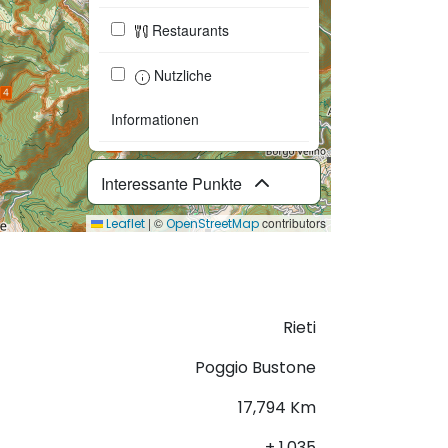
Restaurants
Nutzliche
Informationen
Interessante Punkte
|
©
contributors
Leaflet
OpenStreetMap
GPX herunterladen
Rieti
Poggio Bustone
17,794 Km
+ 1.035