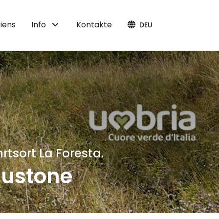
iens
Info
Kontakte
DEU
rtsort La Foresta.
Bustone