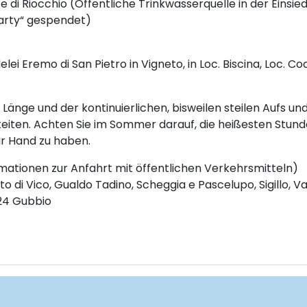
 di Riocchio (Öffentliche Trinkwasserquelle in der Einsiede
Party“ gespendet)
lei Eremo di San Pietro in Vigneto, in Loc. Biscina, Loc. C
Länge und der kontinuierlichen, bisweilen steilen Aufs un
iten. Achten Sie im Sommer darauf, die heißesten Stund
ur Hand zu haben.
rmationen zur Anfahrt mit öffentlichen Verkehrsmitteln)
o di Vico, Gualdo Tadino, Scheggia e Pascelupo, Sigillo, V
024 Gubbio