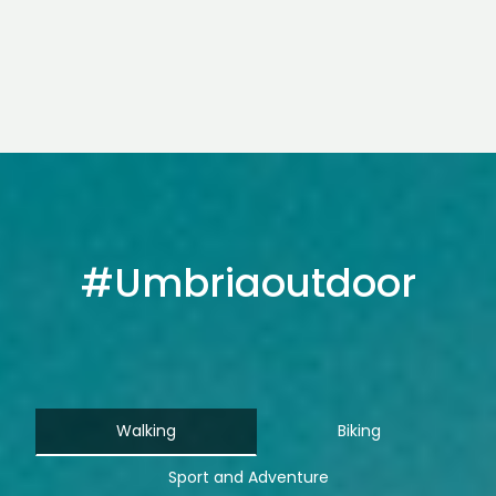
encounter: with nature, with history, with
yourself.
Read more
#Umbriaoutdoor
Walking
Biking
Sport and Adventure