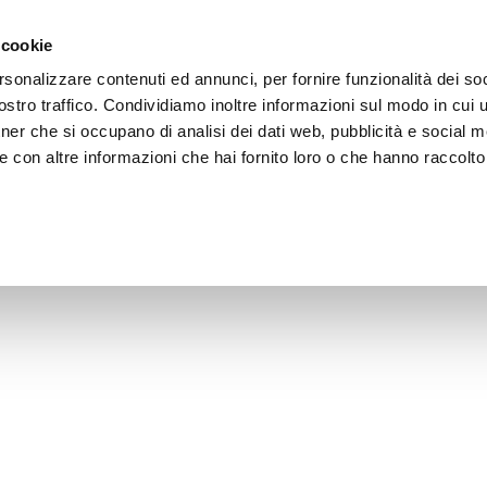
e region
Experience Umbria
Events
Organize
 cookie
rsonalizzare contenuti ed annunci, per fornire funzionalità dei soc
stro traffico. Condividiamo inoltre informazioni sul modo in cui uti
tner che si occupano di analisi dei dati web, pubblicità e social m
 con altre informazioni che hai fornito loro o che hanno raccolto