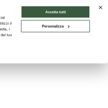
Where to stay
ENG
Accetta tutti
ial
lizzi il
Personalizza
edia, i
 dal tuo