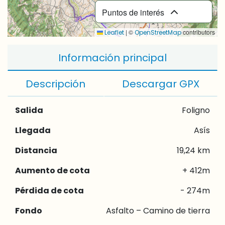
Puntos de interés
|
©
contributors
Leaflet
OpenStreetMap
Información principal
Descripción
Descargar GPX
Salida
Foligno
Llegada
Asís
Distancia
19,24 km
Aumento de cota
+ 412m
Pérdida de cota
- 274m
Fondo
Asfalto – Camino de tierra