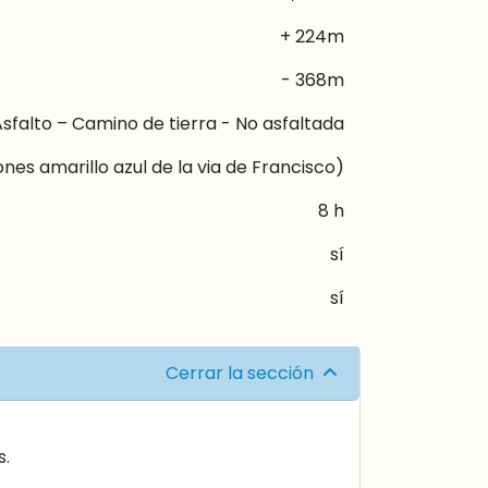
+ 224m
- 368m
sfalto – Camino de tierra - No asfaltada
iones amarillo azul de la via de Francisco)
8 h
sí
sí
Cerrar la sección
s.