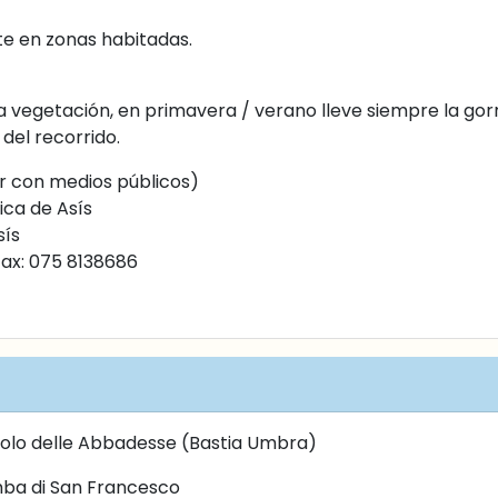
te en zonas habitadas.
 vegetación, en primavera / verano lleve siempre la gorr
del recorrido.
r con medios públicos)
ica de Asís
sís
Fax: 075 8138686
aolo delle Abbadesse (Bastia Umbra)
omba di San Francesco