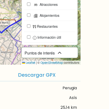
Atracciones
Alojamientos
Restaurantes
Información útil
Puntos de interés
|
©
contributors
Leaflet
OpenStreetMap
Descargar GPX
Perugia
Asís
25,14 km