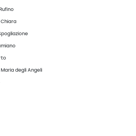
Rufino
 Chiara
Spogliazione
Damiano
rto
 Maria degli Angeli
e