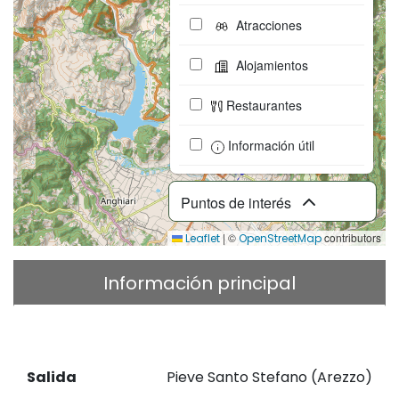
Atracciones
Alojamientos
Restaurantes
Información útil
Puntos de interés
|
©
contributors
Leaflet
OpenStreetMap
Información principal
Descripción
Descargar GPX
Salida
Pieve Santo Stefano (Arezzo)