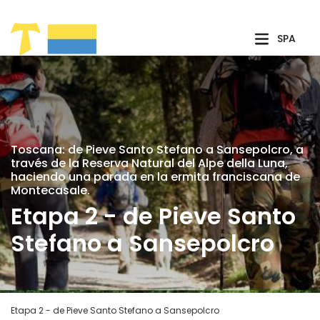
Saltar al contenido principal
SPA
Toscana: de Pieve Santo Stefano a Sansepolcro, a
través de la Reserva Natural del Alpe della Luna,
haciendo una parada en la ermita franciscana de
Montecasale.
Etapa 2 - de Pieve Santo
Stefano a Sansepolcro
Etapa 2 - de Pieve Santo Stefano a Sansepolcro