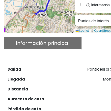
Información ú
Puntos de interés
|
©
Leaflet
OpenStree
Información principal
Descri
Descargar GPX
Salida
Ponticelli di
Llegada
Mon
Distancia
Aumento de cota
Pérdida de cota