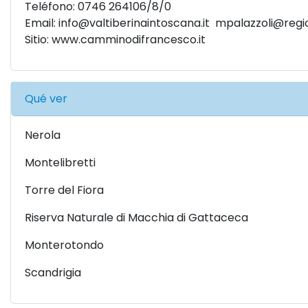
Teléfono: 0746 264106/8/0
Email:
info@valtiberinaintoscana.it
mpalazzoli@region
Sitio:
www.camminodifrancesco.it
Qué ver
Nerola
Montelibretti
Torre del Fiora
Riserva Naturale di Macchia di Gattaceca
Monterotondo
Scandrigia