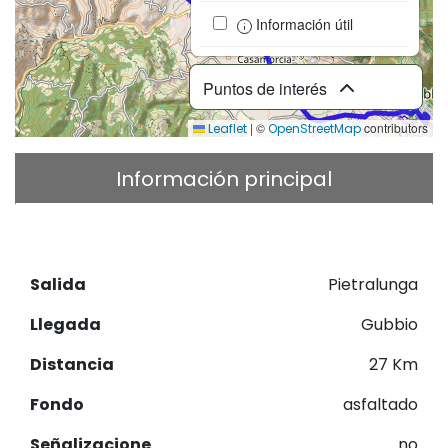
Información útil
Puntos de interés
|
©
contributors
Leaflet
OpenStreetMap
Información principal
Descripción
Descargar GPX
Salida
Pietralunga
Llegada
Gubbio
Distancia
27 Km
Fondo
asfaltado
Señalizacione
no