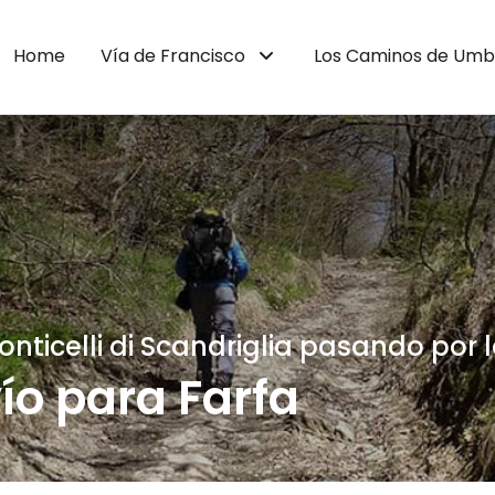
Home
Vía de Francisco
Los Caminos de Umb
nticelli di Scandriglia pasando por 
ío para Farfa