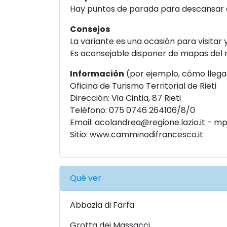
Hay puntos de parada para descansar o
Consejos
La variante es una ocasión para visitar 
Es aconsejable disponer de mapas del 
Información
(por ejemplo, cómo llega
Oficina de Turismo Territorial de Rieti
Dirección: Via Cintia, 87 Rieti
Teléfono: 075 0746 264106/8/0
Email:
acolandrea@regione.lazio.it
-
mpa
Sitio:
www.camminodifrancesco.it
Qué ver
Abbazia di Farfa
Grotta dei Massacci