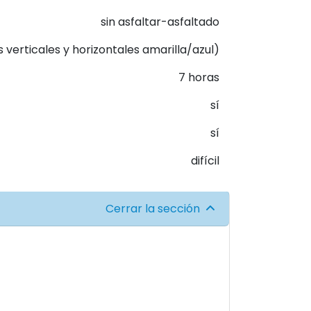
sin asfaltar-asfaltado
s verticales y horizontales amarilla/azul)
7 horas
sí
sí
difícil
Cerrar la sección