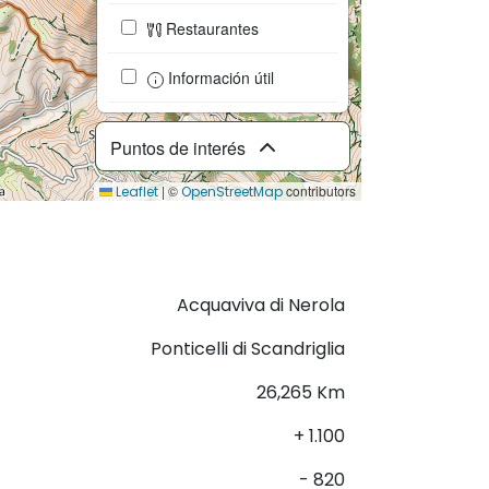
Restaurantes
Información útil
Puntos de interés
|
©
contributors
Leaflet
OpenStreetMap
Descargar GPX
Acquaviva di Nerola
Ponticelli di Scandriglia
26,265 Km
+ 1.100
- 820