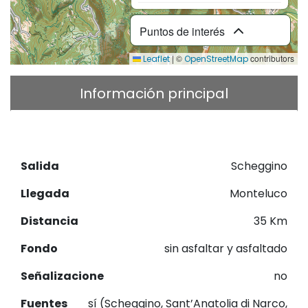
Puntos de interés
|
©
contributors
Leaflet
OpenStreetMap
Información principal
Descripción
Descargar GPX
Salida
Scheggino
Llegada
Monteluco
Distancia
35 Km
Fondo
sin asfaltar y asfaltado
Señalizacione
no
Fuentes
sí (Scheggino, Sant’Anatolia di Narco,