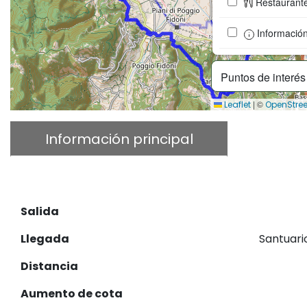
Restaurant
Información 
Puntos de interé
|
©
Leaflet
OpenStre
Información principal
Descri
Descargar GPX
Salida
Llegada
Santuari
Distancia
Aumento de cota