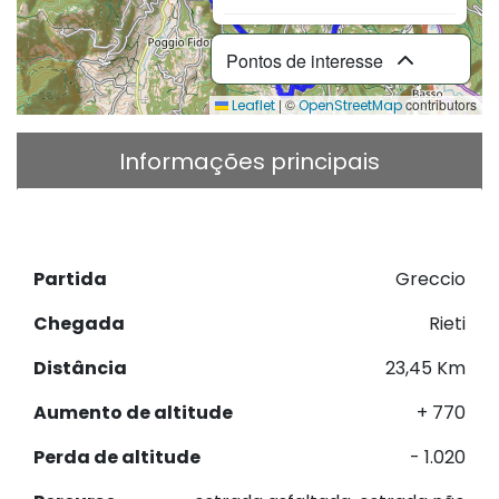
Pontos de interesse
|
©
contributors
Leaflet
OpenStreetMap
Informações principais
Descrição
Descarregar GPX
Partida
Greccio
Chegada
Rieti
Distância
23,45 Km
Aumento de altitude
+ 770
Perda de altitude
- 1.020