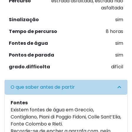
Percurso
estrada asfaltada, estrada não
asfaltada
Sinalização
sim
Tempo de percurso
8 horas
Fontes de água
sim
Pontos de parada
sim
grado.difficolta
difícil
O que saber antes de partir
Fontes
Existem fontes de água em Greccio,
Contigliano, Piani di Poggio Fidoni, Colle Sant’Elia,
Fonte Colombo e Rieti.
Recorde-se de encher a garrafa com, pelo