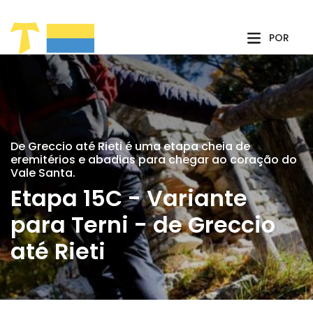
Pular para o Conteúdo principal
POR
De Greccio até Rieti é uma etapa cheia de
eremitérios e abadias para chegar ao coração do
Vale Santa.
Etapa 15C - Variante
para Terni - de Greccio
até Rieti