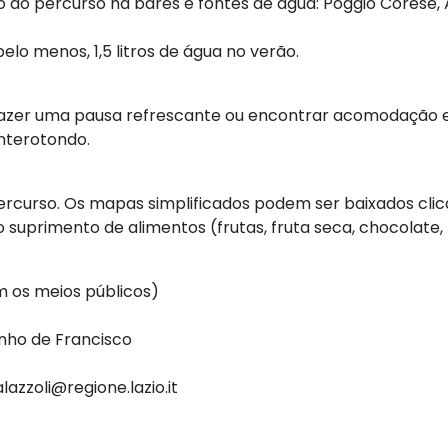
do percurso há bares e fontes de água: Poggio Corese, Ac
lo menos, 1,5 litros de água no verão.
zer uma pausa refrescante ou encontrar acomodação e r
onterotondo.
curso. Os mapas simplificados podem ser baixados clic
uprimento de alimentos (frutas, fruta seca, chocolate,
 os meios públicos)
nho de Francisco
azzoli@regione.lazio.it