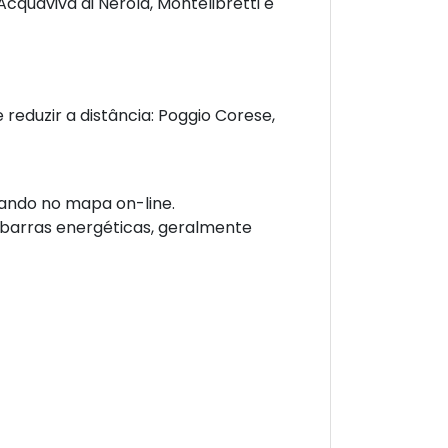
quaviva di Nerola, Montelibretti e
eduzir a distância: Poggio Corese,
ando no mapa on-line.
 barras energéticas, geralmente