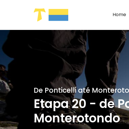
Pular para o Conteúdo principal
Home
De Ponticelli até Monteroto
Etapa 20 - de Po
Monterotondo