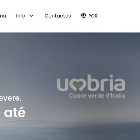
ria
Info
Contactos
POR
evere.
a até