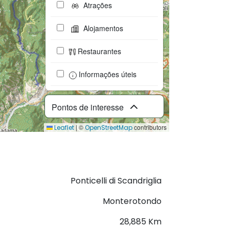
Atrações
Alojamentos
Restaurantes
Informações úteis
Pontos de interesse
|
©
contributors
Leaflet
OpenStreetMap
Descarregar GPX
Ponticelli di Scandriglia
Monterotondo
28,885 Km