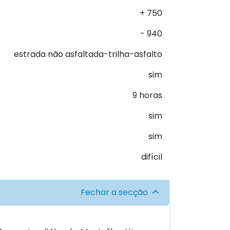
+ 750
- 940
estrada não asfaltada-trilha-asfalto
sim
9 horas
sim
sim
difícil
Fechar a secção