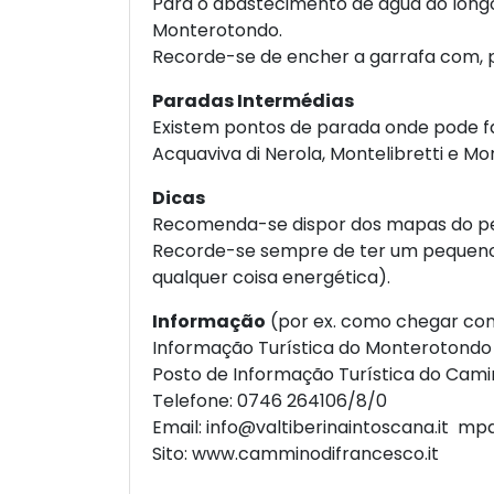
Para o abastecimento de água ao longo 
Monterotondo.
Recorde-se de encher a garrafa com, pe
Paradas Intermédias
Existem pontos de parada onde pode fa
Acquaviva di Nerola, Montelibretti e M
Dicas
Recomenda-se dispor dos mapas do per
Recorde-se sempre de ter um pequeno s
qualquer coisa energética).
Informação
(por ex. como chegar com
Informação Turística do Monterotondo
Posto de Informação Turística do Cami
Telefone: 0746 264106/8/0
Email:
info@valtiberinaintoscana.it
mpal
Sito:
www.camminodifrancesco.it