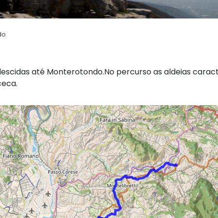
do
escidas até Monterotondo.No percurso as aldeias caracte
ceca.