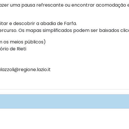
zer uma pausa refrescante ou encontrar acomodação e r
tar e descobrir a abadia de Farfa.
curso. Os mapas simplificados podem ser baixados clic
 os meios públicos)
rio de Rieti
azzoli@regione.lazio.it