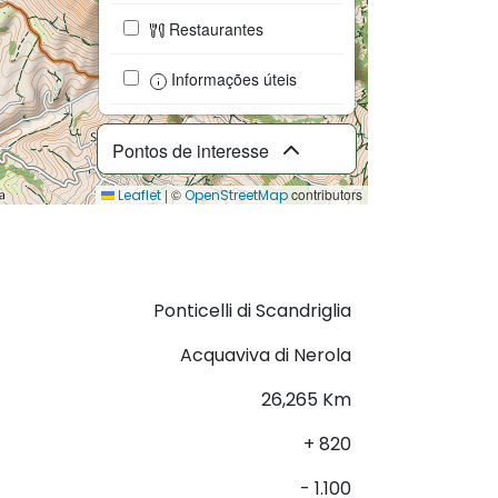
Restaurantes
Informações úteis
Pontos de interesse
|
©
contributors
Leaflet
OpenStreetMap
Descarregar GPX
Ponticelli di Scandriglia
Acquaviva di Nerola
26,265 Km
+ 820
- 1.100