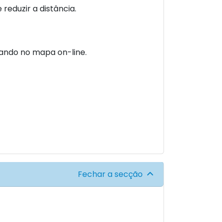
eduzir a distância.
ando no mapa on-line.
Fechar a secção