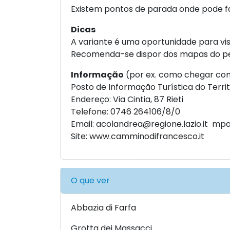
Existem pontos de parada onde pode fa
Dicas
A variante é uma oportunidade para visi
Recomenda-se dispor dos mapas do per
Informação
(por ex. como chegar com
Posto de Informação Turística do Territó
Endereço: Via Cintia, 87 Rieti
Telefone: 0746 264106/8/0
Email:
acolandrea@regione.lazio.it
mpal
Site:
www.camminodifrancesco.it
O que ver
Abbazia di Farfa
Grotta dei Massacci