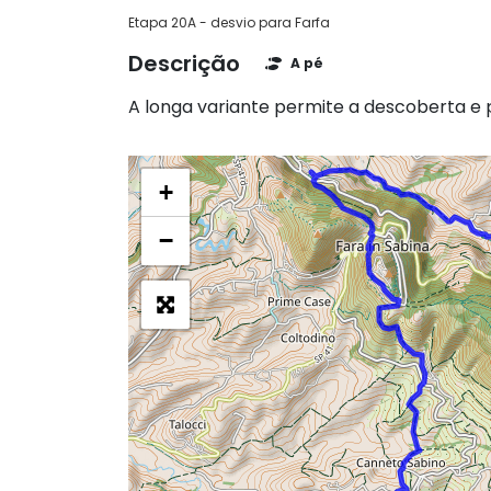
Etapa 20A - desvio para Farfa
Descrição
A pé
A longa variante permite a descoberta e 
+
−