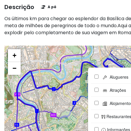
Descrição
A pé
Os últimos km para chegar ao esplendor da Basílica de
meta de milhões de peregrinos de todo o mundo.Aqui a 
explodir pelo completamento de sua viagem em Roma
+
−
Alugueres
Atrações
Alojamento
Restaurante
Informações 