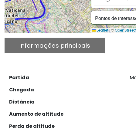
Pontos de interes
|
©
Leaflet
OpenStree
Informações principais
Desc
Descarregar GPX
Partida
Mo
Chegada
Distância
Aumento de altitude
Perda de altitude