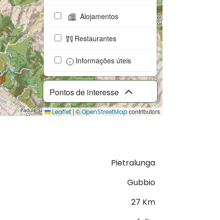
Alojamentos
Restaurantes
Informações úteis
Pontos de interesse
|
©
contributors
Leaflet
OpenStreetMap
Descarregar GPX
Pietralunga
Gubbio
27 Km