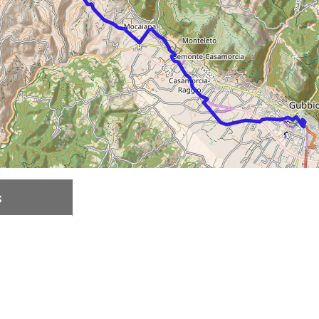
s
Descrição