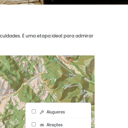
iculdades. É uma etapa ideal para admirar
Alugueres
Atrações