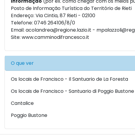
Informação
(por ex. como chegar com os meios pú
Posto de Informação Turística do Território de Rieti
Endereço: Via Cintia, 87 Rieti - 02100
Telefone: 0746 264106/8/0
Email:
acolandrea@regione.lazio.it
-
mpalazzoli@regio
Site:
www.camminodifrancesco.it
O que ver
Os locais de Francisco - Il Santuario de La Foresta
Os locais de Francisco - Santuario di Poggio Bustone
Cantalice
Poggio Bustone