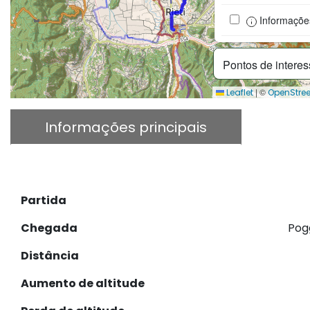
Informações
Pontos de intere
|
©
Leaflet
OpenStre
Informações principais
Desc
Descarregar GPX
Partida
Chegada
Pog
Distância
Aumento de altitude